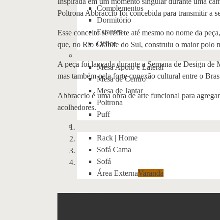
Inspirada em um momento singular durante uma cami
Complementos
Poltrona Abbraccio foi concebida para transmitir a 
Dormitório
Estantes
Esse conceito se reflete até mesmo no nome da peça, 
Office
que, no Rio Grande do Sul, construiu o maior polo m
A peça foi lançada durante a Semana de Design de Mi
Mesa Apoio e Lateral
mas também pela forte conexão cultural entre o Brasil
Mesa de Centro
Mesa de Jantar
Abbraccio é uma obra de arte funcional para agregar
Poltrona
acolhedores.
Puff
Rack | Home
Sofá Cama
Sofá
Área Externa
Varanda
Editorial
Search