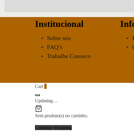
Institucional
Inf
Sobre nós
FAQ’s
Trabalhe Conosco
Cart
0
Updating…
Sem produto(s) no carrinho.
Continue Shopping