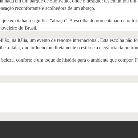
nhada em um parque de São Paulo, onde o designer testemunhou um ca
sensação reconfortante e acolhedora de um abraço.
que em italiano significa “abraço”. A escolha do nome italiano não foi
oveleiro do Brasil.
lão, na Itália, um evento de renome internacional. Esta escolha não fo
 e a Itália, que influenciou diretamente o estilo e a elegância da poltron
 beleza, conforto e um toque de história para o ambiente que compor. 