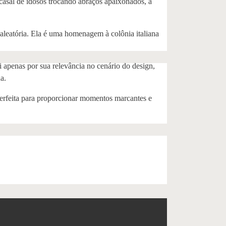
sal de idosos trocando abraços apaixonados, a
 aleatória. Ela é uma homenagem à colônia italiana
i apenas por sua relevância no cenário do design,
a.
Perfeita para proporcionar momentos marcantes e