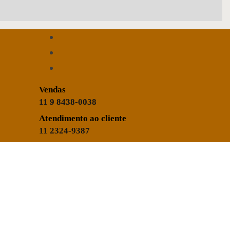
Vendas
11 9 8438-0038
Atendimento ao cliente
11 2324-9387