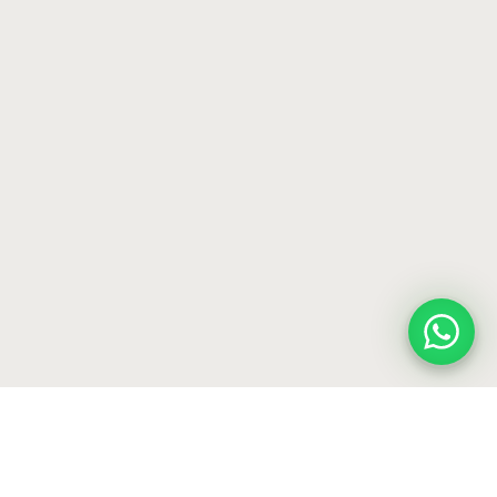
Cadeira 131
Mesa de jantar 91
Mesa de jantar 90
Cadeira 130
Biombo 03
Mesa de centro 80
Poltrona 100
Sofá 80
Cadeira 92
Banco 93