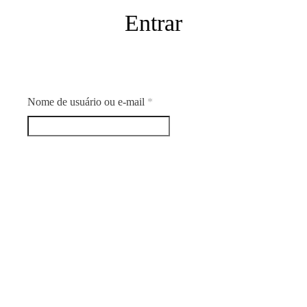
Entrar
Obrigatório
Nome de usuário ou e-mail
*
Obrigatório
Senha
*
Lembre-me
Perdeu sua senha?
Acessar