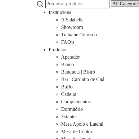
Pesquisar
Narrow
por:
by
Institucional
category:
A Salabella
Showroom
Trabalhe Conosco
FAQ’s
Produtos
Aparador
Banco
Banqueta | Bistrô
Bar | Carrinho de Chá
Buffet
Cadeira
Complementos
Dormitório
Estantes
Mesa Apoio e Lateral
Mesa de Centro
Mesa de Jantar