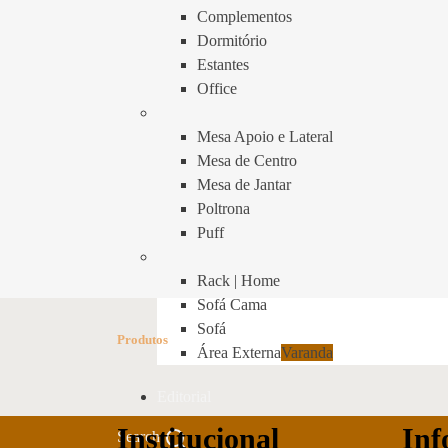
Complementos
Dormitório
Estantes
Office
Mesa Apoio e Lateral
Mesa de Centro
Mesa de Jantar
Poltrona
Puff
Rack | Home
Sofá Cama
Sofá
Produtos
Área Externa
Varanda
Editorial
Institucional
Inf
Search