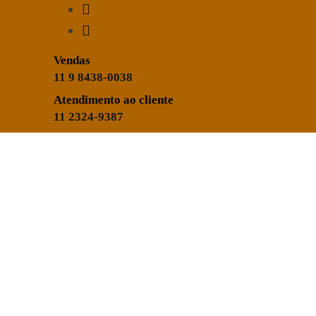
Vendas
11 9 8438-0038
Atendimento ao cliente
11 2324-9387