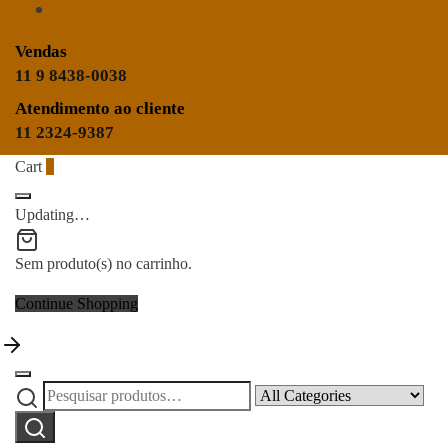
Vendas
11 9 8438-0038
Atendimento ao cliente
11 2324-9387
Cart
0
Updating…
Sem produto(s) no carrinho.
Continue Shopping
Pesquisar
Narrow
por:
by
Pesquisar
category: